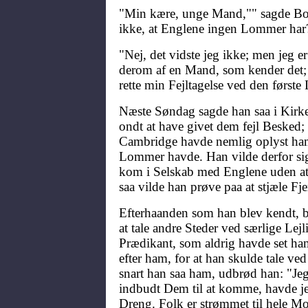
"Min kære, unge Mand,"" sagde Bo
ikke, at Englene ingen Lommer har
"Nej, det vidste jeg ikke; men jeg er
derom af en Mand, som kender det; o
rette min Fejltagelse ved den første 
Næste Søndag sagde han saa i Kirke
ondt at have givet dem fejl Besked;
Cambridge havde nemlig oplyst ha
Lommer havde. Han vilde derfor si
kom i Selskab med Englene uden at 
saa vilde han prøve paa at stjæle Fj
Efterhaanden som han blev kendt, bl
at tale andre Steder ved særlige Le
Prædikant, som aldrig havde set ha
efter ham, for at han skulde tale ve
snart han saa ham, udbrød han: "Jeg
indbudt Dem til at komme, havde je
Dreng. Folk er strømmet til hele Mo