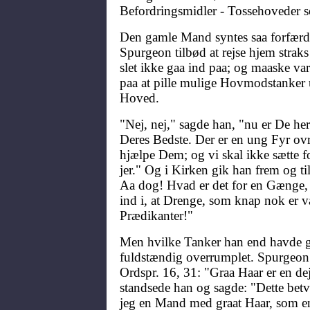
Befordringsmidler - Tossehoveder s
Den gamle Mand syntes saa forfærde
Spurgeon tilbød at rejse hjem strak
slet ikke gaa ind paa; og maaske va
paa at pille mulige Hovmodstanker
Hoved.
"Nej, nej," sagde han, "nu er De he
Deres Bedste. Der er en ung Fyr ov
hjælpe Dem; og vi skal ikke sætte fo
jer." Og i Kirken gik han frem og t
Aa dog! Hvad er det for en Gænge,
ind i, at Drenge, som knap nok er v
Prædikanter!"
Men hvilke Tanker han end havde gj
fuldstændig overrumplet. Spurgeon
Ordspr. 16, 31: "Graa Haar er en de
standsede han og sagde: "Dette betvi
jeg en Mand med graat Haar, som en