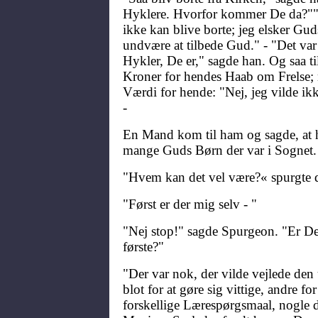
Hyklere. Hvorfor kommer De da?"" 
ikke kan blive borte; jeg elsker Gu
undvære at tilbede Gud." - "Det var
Hykler, De er," sagde han. Og saa 
Kroner for hendes Haab om Frelse; 
Værdi for hende: "Nej, jeg vilde ik
-
En Mand kom til ham og sagde, at h
mange Guds Børn der var i Sognet. 
"Hvem kan det vel være?« spurgte 
"Først er der mig selv - "
"Nej stop!" sagde Spurgeon. "Er De
første?"
"Der var nok, der vilde vejlede den
blot for at gøre sig vittige, andre fo
forskellige Lærespørgsmaal, nogle 