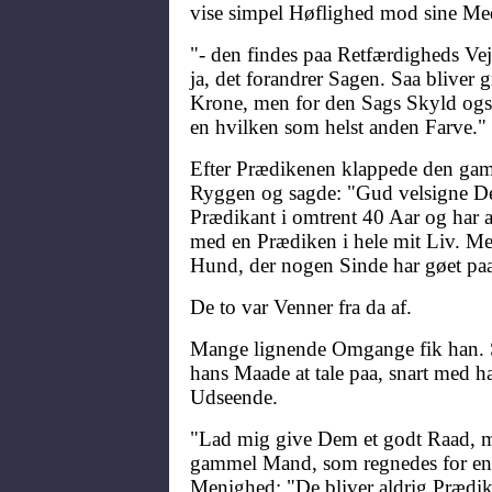
vise simpel Høflighed mod sine M
"- den findes paa Retfærdigheds Vej
ja, det forandrer Sagen. Saa bliver g
Krone, men for den Sags Skyld ogsa
en hvilken som helst anden Farve."
Efter Prædikenen klappede den ga
Ryggen og sagde: "Gud velsigne De
Prædikant i omtrent 40 Aar og har al
med en Prædiken i hele mit Liv. Me
Hund, der nogen Sinde har gøet pa
De to var Venner fra da af.
Mange lignende Omgange fik han. S
hans Maade at tale paa, snart med
Udseende.
"Lad mig give Dem et godt Raad, m
gammel Mand, som regnedes for en P
Menighed: "De bliver aldrig Prædika