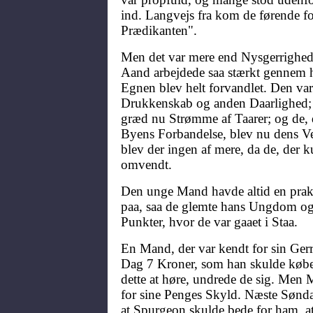
ind. Langvejs fra kom de førende fo
Prædikanten".
Men det var mere end Nysgerrighe
Aand arbejdede saa stærkt gennem h
Egnen blev helt forvandlet. Den var 
Drukkenskab og anden Daarlighed; 
græd nu Strømme af Taarer; og de, 
Byens Forbandelse, blev nu dens Ve
blev der ingen af mere, da de, der 
omvendt.
Den unge Mand havde altid en prak
paa, saa de glemte hans Ungdom og 
Punkter, hvor de var gaaet i Staa.
En Mand, der var kendt for sin Ger
Dag 7 Kroner, som han skulde købe 
dette at høre, undrede de sig. Men 
for sine Penges Skyld. Næste Søn
at Spurgeon skulde bede for ham, at 