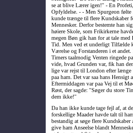
se at blive Lærer igen!" - En Profet
Opfyldelse. - - Men Spurgeon følte 
kunde trænge til flere Kundskaber fo
Mennesker. Derfor bestemte han sig t
høiere Skole, som Frikirkerne havd
megen Bøn gik han for at tale med F
Tid. Men ved et underligt Tilfælde k
Værelse og Forstanderen i et andet. 
Timers taalmodig Venten ringede paa
vide, hvad Grunden var, fik han de
lige var rejst til London efter læng
paa ham. Det var saa hans Hensigt 
Eftermiddagen var paa Vej til et Mø
Røst, der sagde: "Søger du store Tin
dem ikke!"
Da han ikke kunde tage fejl af, at d
forskellige Maader havde talt til ha
bestandig at søge flere Kundskaber
give ham Anseelse blandt Mennesker.