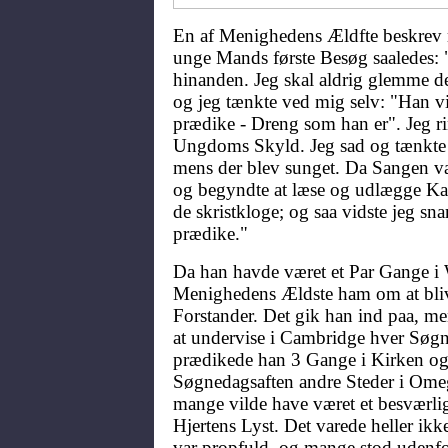
En af Menighedens Ældfte beskrev
unge Mands første Besøg saaledes: "
hinanden. Jeg skal aldrig glemme de
og jeg tænkte ved mig selv: "Han vil
prædike - Dreng som han er". Jeg r
Ungdoms Skyld. Jeg sad og tænkte 
mens der blev sunget. Da Sangen va
og begyndte at læse og udlægge Ka
de skristkloge; og saa vidste jeg sna
prædike."
Da han havde været et Par Gange i 
Menighedens Ældste ham om at bliv
Forstander. Det gik han ind paa, m
at undervise i Cambridge hver Sø
prædikede han 3 Gange i Kirken og
Søgnedagsaften andre Steder i Ome
mange vilde have været et besværlig
Hjertens Lyst. Det varede heller ik
var propfuld, og mange stod uden