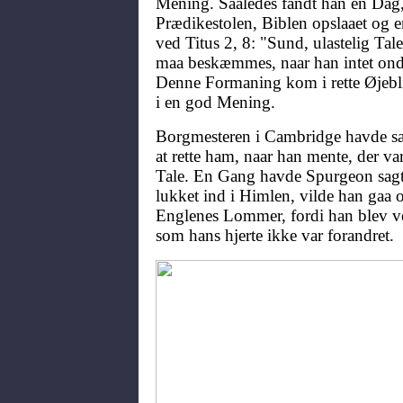
Mening. Saaledes fandt han en Dag,
Prædikestolen, Biblen opslaaet og 
ved Titus 2, 8: "Sund, ulastelig Tal
maa beskæmmes, naar han intet ondt
Denne Formaning kom i rette Øjebli
i en god Mening.
Borgmesteren i Cambridge havde sæ
at rette ham, naar han mente, der var
Tale. En Gang havde Spurgeon sagt
lukket ind i Himlen, vilde han gaa 
Englenes Lommer, fordi han blev ve
som hans hjerte ikke var forandret.