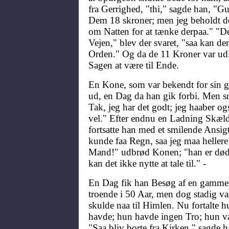
fra Gerrighed, "thi," sagde han, "G
Dem 18 skroner; men jeg beholdt d
om Natten for at tænke derpaa." "Der
Vejen," blev der svaret, "saa kan de
Orden." Og da de 11 Kroner var udl
Sagen at være til Ende.
En Kone, som var bekendt for sin
ud, en Dag da han gik forbi. Men s
Tak, jeg har det godt; jeg haaber o
vel." Efter endnu en Ladning Skæld
fortsatte han med et smilende Ansigt: 
kunde faa Regn, saa jeg maa hellere 
Mand!" udbrød Konen; "han er død
kan det ikke nytte at tale til." -
En Dag fik han Besøg af en gamme
troende i 50 Aar, men dog stadig var
skulde naa til Himlen. Nu fortalte h
havde; hun havde ingen Tro; hun va
"Saa bliv borte fra Kirken," sagde 