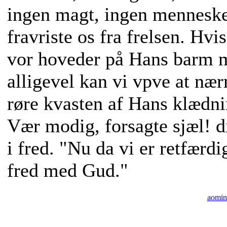
ingen magt, ingen menneskel
fravriste os fra frelsen. Hvi
vor hoveder på Hans barm 
alligevel kan vi vpve at næ
røre kvasten af Hans klædnin
Vær modig, forsagte sjæl! di
i fred. "Nu da vi er retfærdi
fred med Gud."
aomin