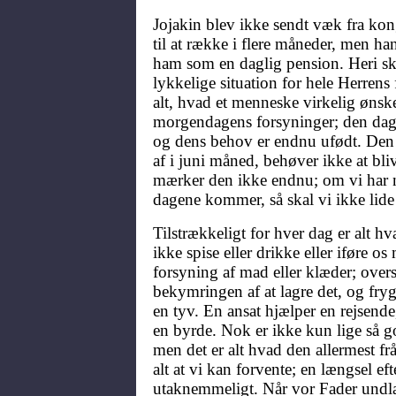
Jojakin blev ikke sendt væk fra kon
til at række i flere måneder, men ha
ham som en daglig pension. Heri sk
lykkelige situation for hele Herrens
alt, hvad et menneske virkelig ønske
morgendagens forsyninger; den dag
og dens behov er endnu ufødt. Den t
af i juni måned, behøver ikke at bliv
mærker den ikke endnu; om vi har n
dagene kommer, så skal vi ikke lide
Tilstrækkeligt for hver dag er alt h
ikke spise eller drikke eller iføre o
forsyning af mad eller klæder; over
bekymringen af at lagre det, og fryg
en tyv. En ansat hjælper en rejsende
en byrde. Nok er ikke kun lige så go
men det er alt hvad den allermest fr
alt at vi kan forvente; en længsel ef
utaknemmeligt. Når vor Fader undla