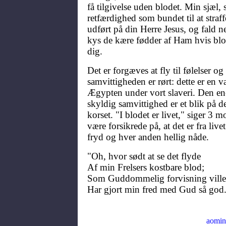
få tilgivelse uden blodet. Min sjæl,
retfærdighed som bundet til at straffe
udført på din Herre Jesus, og fald 
kys de kære fødder af Ham hvis blod
dig.
Det er forgæves at fly til følelser og 
samvittigheden er rørt: dette er en v
Ægypten under vort slaveri. Den ene
skyldig samvittighed er et blik på d
korset. "I blodet er livet," siger 3 
være forsikrede på, at det er fra live
fryd og hver anden hellig nåde.
"Oh, hvor sødt at se det flyde
Af min Frelsers kostbare blod;
Som Guddommelig forvisning ville
Har gjort min fred med Gud så god
aomin