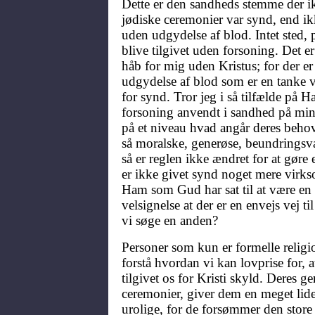
Dette er den sandheds stemme der ik
jødiske ceremonier var synd, end ik
uden udgydelse af blod. Intet sted
blive tilgivet uden forsoning. Det er k
håb for mig uden Kristus; for der e
udgydelse af blod som er en tanke
for synd. Tror jeg i så tilfælde på
forsoning anvendt i sandhed på min
på et niveau hvad angår deres beho
så moralske, generøse, beundringsvær
så er reglen ikke ændret for at gøre
er ikke givet synd noget mere virks
Ham som Gud har sat til at være en 
velsignelse at der er en envejs vej ti
vi søge en anden?
Personer som kun er formelle relig
forstå hvordan vi kan lovprise for, a
tilgivet os for Kristi skyld. Deres g
ceremonier, giver dem en meget lid
urolige, for de forsømmer den store f