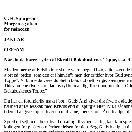
C. H. Spurgeon's
Morgen og aften
for måneden
JANUAR
01/30/AM
Når du da hører Lyden af Skridt i Bakabuskenes Toppe, skal du s
Medlemmerne af Kristi kirke skulle være meget i bøn, altid søgende f
gjort på jorden, som den er i himlen"; men der er tider hvor Gud syn
Toppe". Vi burde da være dobbelt i bøn, dobbelt ivrige, kæmpende m
Tidevandene flyder - nu lad os rykke mandigt for strandbredden. O for
Bakabuskenes Toppe."
Du har en forunderlig magt i bøn; Guds Ånd giver dig fryd og glæde; S
nærhed af fællesskab med Kristus end du spurgte efter. Nu, i sådanne 
tiden til at give slip på hver en ond vane, mens Guds Ånd hjælper di
Spred dit sejl; men husk hvad du af og til synger - "Jeg kan kun spre
kulingen for ønsket om forberedelsen for den. Søg Guds hjælp, at du 