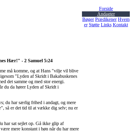
Forside
Andagter
Bøger
Prædikener
Hvem
er
Støtte
Links
Kontakt
rnes Hær!" - 2 Samuel 5:24
ømme må komme, og at Hans "vilje vil blive
m ligesom "Lyden af Skridt i Bakabuskenes
 med det samme og med stor energi.
år du da hører Lyden af Skridt i
s; du har særlig frihed i andagt, og mere
så er det tid til at vække dig selv; nu er
 har sat sejlet op. Gå ikke glip af
å være mere konstant i bøn når du har mere