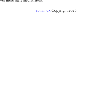
ever mere nært med Kristus.
aomin.dk
Copyright 2025