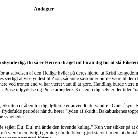
Andagter
kynde dig, thi så er Herren draget ud foran dig for at slå Filiste
or at salvelsen af den Hellige hviler på deres hjerte, at Kristi konged
tes særligt at vise yndest til Zion, sådanne sæsonner burde være til de
ere ved tronen end vi har været vant til at gøre. Handling burde være
 Pinse udgydelse og Pinse arbejdere. Kristen, i dig selv er der tider "n
kriften er åben for dig; løfterne er anvendt; du vandre i Guds åsyns ly
frydefulde perioder når du hører "lyden af skridt i Bakabuskenes toppe", 
ne svagheder.
de sejlet; Du! Du! må ånde den lovende kuling." Kun vær sikker på at du
må være mere ivrig i gerning når du bliver gjort stærk i troen; at du m