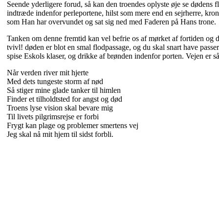
Seende yderligere forud, så kan den troendes oplyste øje se dødens 
indtræde indenfor perleportene, hilst som mere end en sejrherre, kr
som Han har overvundet og sat sig ned med Faderen på Hans trone.
Tanken om denne fremtid kan vel befrie os af mørket af fortiden og de
tvivl! døden er blot en smal flodpassage, og du skal snart have passer
spise Eskols klaser, og drikke af brønden indenfor porten. Vejen er så,
Når verden river mit hjerte
Med dets tungeste storm af nød
Så stiger mine glade tanker til himlen
Finder et tilholdtsted for angst og død
Troens lyse vision skal bevare mig
Til livets pilgrimsrejse er forbi
Frygt kan plage og problemer smertens vej
Jeg skal nå mit hjem til sidst forbli.