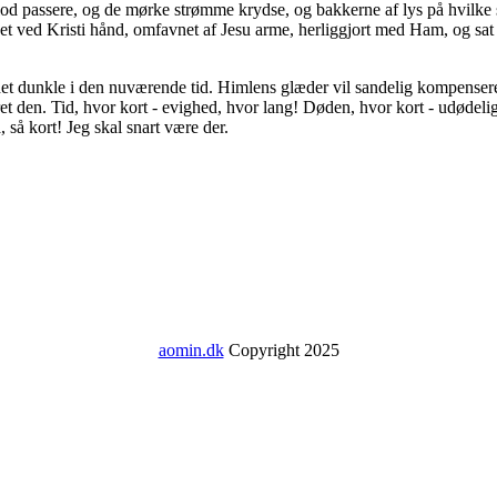
flod passere, og de mørke strømme krydse, og bakkerne af lys på hvilke
onet ved Kristi hånd, omfavnet af Jesu arme, herliggjort med Ham, og 
t dunkle i den nuværende tid. Himlens glæder vil sandelig kompensere fo
et den. Tid, hvor kort - evighed, hvor lang! Døden, hvor kort - udødelig
 så kort! Jeg skal snart være der.
aomin.dk
Copyright 2025