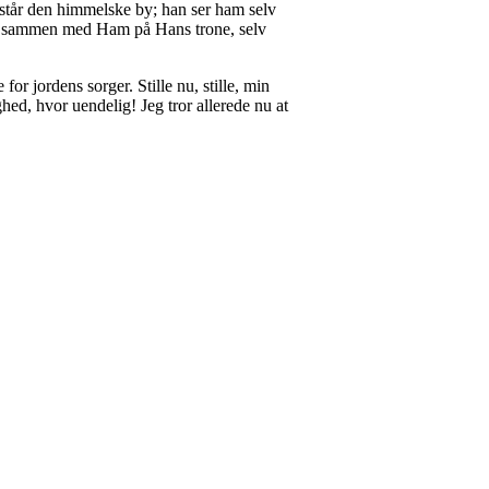
 står den himmelske by; han ser ham selv
sat sammen med Ham på Hans trone, selv
r jordens sorger. Stille nu, stille, min
hed, hvor uendelig! Jeg tror allerede nu at