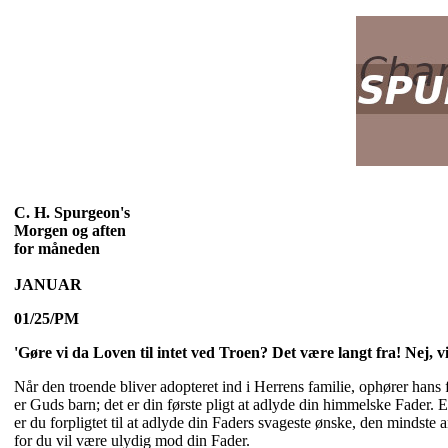
C. H. Spurgeon's
Morgen og aften
for måneden
JANUAR
01/25/PM
'Gøre vi da Loven til intet ved Troen? Det være langt fra! Nej,
Når den troende bliver adopteret ind i Herrens familie, ophører han
er Guds barn; det er din første pligt at adlyde din himmelske Fader. En
er du forpligtet til at adlyde din Faders svageste ønske, den mindste
for du vil være ulydig mod din Fader.