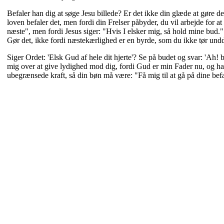
Befaler han dig at søge Jesu billede? Er det ikke din glæde at gøre d
loven befaler det, men fordi din Frelser påbyder, du vil arbejde for 
næste", men fordi Jesus siger: "Hvis I elsker mig, så hold mine bud." o
Gør det, ikke fordi næstekærlighed er en byrde, som du ikke tør undd
Siger Ordet: 'Elsk Gud af hele dit hjerte'? Se på budet og svar: 'Ah! b
mig over at give lydighed mod dig, fordi Gud er min Fader nu, og han 
ubegrænsede kraft, så din bøn må være: "Få mig til at gå på dine bef