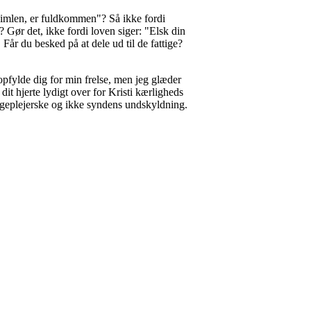
i himlen, er fuldkommen"? Så ikke fordi
 Gør det, ikke fordi loven siger: "Elsk din
 Får du besked på at dele ud til de fattige?
t opfylde dig for min frelse, men jeg glæder
it hjerte lydigt over for Kristi kærligheds
sygeplejerske og ikke syndens undskyldning.