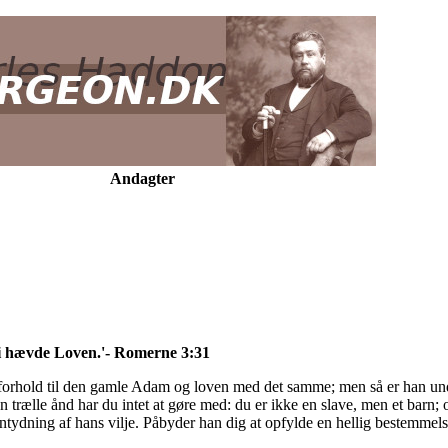
Andagter
 vi hævde Loven.'- Romerne 3:31
s forhold til den gamle Adam og loven med det samme; men så er han und
 trælle ånd har du intet at gøre med: du er ikke en slave, men et barn; o
 antydning af hans vilje. Påbyder han dig at opfylde en hellig bestemmels