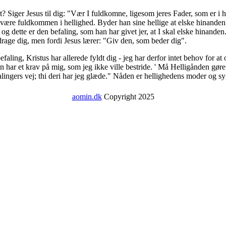
et? Siger Jesus til dig: "Vær I fuldkomne, ligesom jeres Fader, som er 
at være fuldkommen i hellighed. Byder han sine hellige at elske hinanden?
g dette er den befaling, som han har givet jer, at I skal elske hinanden.
rage dig, men fordi Jesus lærer: "Giv den, som beder dig".
efaling, Kristus har allerede fyldt dig - jeg har derfor intet behov for a
har et krav på mig, som jeg ikke ville bestride. ' Må Helligånden gøre d
alingers vej; thi deri har jeg glæde." Nåden er hellighedens moder og 
aomin.dk
Copyright 2025