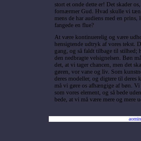
stort et onde dette er! Det skader os
fornærmer Gud. Hvad skulle vi tæn
mens de har audiens med en prins, l
fangede en flue?
At være kontinuerelig og være udho
hensigtende udtryk af vores tekst. D
gang, og så faldt tilbage til stilhed; 
den nedbragte velsignelsen. Bøn m
det, at vi tager chancen, men det sk
gøren, vor vane og liv. Som kunstne
deres modeller, og digtere til deres k
må vi gøre os afhængige af bøn. V
som vores element, og så bede uden 
bede, at vi må være mere og mere u
aomin