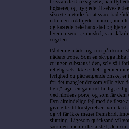
forsvarede ikke sig selv; han flytted
højsteret, og tryglede til selveste 
sikreste metode for at svare hadeful
ikke i en koldhjertet maneer, men han
og kastede hele hans sjæl og hjerte 
hver en sene og muskel, som Jakob 
engelen.
På denne måde, og kun på denne, ska
nådens trone. Som en skygge ikke h
er ingen substans i den, selv så i fo
rettelig selv ikke er helt igennem n
ivrighed og påtrængende ønske, er 
for det mangler det som ville give 
bøn," siger en gammel hellig, er li
ved himlens porte, og som får dem ti
Den almindelige fejl med de fleste af o
give efter til forstyrrelser. Vore tank
og vi får ikke meget fremskridt imo
slutning. Ligesom quicksand vil vo
sammen, men ruller afsted, den ene