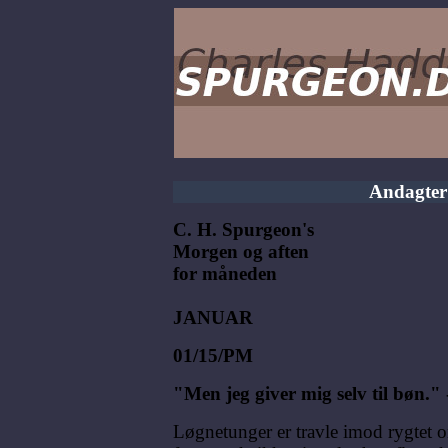
Andagter
C. H. Spurgeon's
Morgen og aften
for måneden
JANUAR
01/15/PM
"Men jeg giver mig selv til bøn."
Løgnetunger er travle imod rygtet